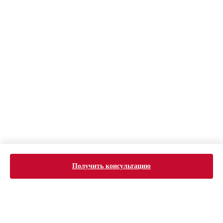
Получить консультацию
ERROR:Not found category