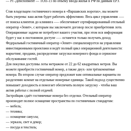
— РГ-Девелопмент — ТОП-15 по объему ввода жилья в РФ по данным ЕРЗ.
Став владельцем гостиничного номера в «Варшавских воротах», вы можете
быть уверены: ваш актив будет работать эффективно. Весь цикл управления —–
от поиска клиентов до клининга —– обеспечивает сертифицированный отельный
оператор «Зенит», с которым вы заключаете договор после приобретения лота.
Операционные задачи не потребуют вашего участия, при этом вся информация
будет у вас в постоянном доступе —– останется только получать доход.
Федеральный гостиничный оператор «Зенит» специализируется на управлении
инвестиционными проектами и ведёт полный цикл операционной деятельности:
маркетинг, продажи, распределение загрузки номерного фонда и сервисное
обслуживание гостей.
Для покупки доступны лоты метражом от 22 до 62 квадратных метров. Вы
можете приобрести гостиничный номер, а также двух- или трёхкомнатные
номера. Во втором случае оператор предложит вам оптимальные варианты по
разделению комнат на отдельные номерные единицы. Такой подход существенно
повышает доходность и помогает обеспечить полную загрузку - чтобы ваш
актив работал с полной отдачей.
Застройщик сдаёт гостиничные номера без отделки. Отельный оператор
производит полное оснащение пространства по гостиничным стандартам:
— мебель;
— техника;
— оснащение санузла;
— зеркала, свет и декор;
— посуда и текстиль;