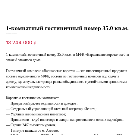
1-комнатный гостиничный номер 35.0 кв.м.
SKU:
0fecbeb7-da34-ed11-8120-00155d1f3d3d
13 244 000
р.
1-комнатный гостиничный номер 35.0 кв.м. в МФК «Варшавские ворота» на 6-м
этаже 8 этажного дома.
Гостиничный комплекс «Варшавские ворота» — это инвестиционный продукт в
составе одноименного МФК, состоит из гостиничных номеров под сдачу в
аренду, где актуальные тренды рынка объединились с устойчивыми ценностями
коммерческой недвижимости.
Коротко о гостиничном комплексе:
— Прозрачный расчет окупаемости и доходов;
— Федеральный управляющий отельный оператор «Зенит»;
— Удобный личный кабинет инвестора;
— Привилегии - клуб инвестора и скидки на проживание в отелях партнёров;
— Сервис 24/7 высокого уровня;
— 1 минута пешком от м. Аннино;