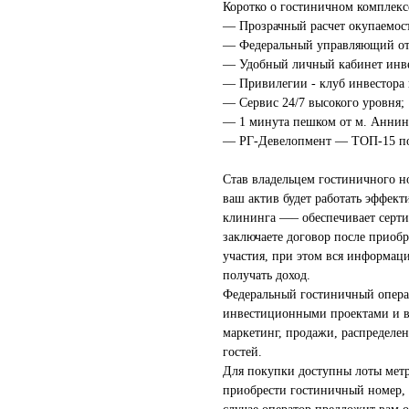
Коротко о гостиничном комплекс
— Прозрачный расчет окупаемост
— Федеральный управляющий оте
— Удобный личный кабинет инве
— Привилегии - клуб инвестора 
— Сервис 24/7 высокого уровня;
— 1 минута пешком от м. Аннин
— РГ-Девелопмент — ТОП-15 по 
Став владельцем гостиничного н
ваш актив будет работать эффект
клининга —– обеспечивает серт
заключаете договор после приоб
участия, при этом вся информаци
получать доход.
Федеральный гостиничный опера
инвестиционными проектами и в
маркетинг, продажи, распределе
гостей.
Для покупки доступны лоты метр
приобрести гостиничный номер, 