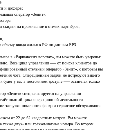
е:
и и доходов;
льный оператор «Зенит»;
стора;
и скидки на проживание в отелях партнёров;
о;
объему ввода жилья в РФ по данным ЕРЗ.
омера в «Варшавских воротах», вы можете быть уверены:
ивно. Весь цикл управления —– от поиска клиентов до
ифицированный отельный оператор «Зенит», с которым вы
ретения лота. Операционные задачи не потребуют вашего
я будет у вас в постоянном доступе —– останется только
тор «Зенит» специализируется на управлении
едёт полный цикл операционной деятельности:
ние загрузки номерного фонда и сервисное обслуживание
ажом от 22 до 62 квадратных метров. Вы можете
а также двух- или трёхкомнатные номера. Во втором