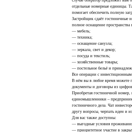
случае оператор предложит вам 
отдельные номерные единицы. Та
помогает обеспечить полную загр
Застройщик сдаёт гостиничные н
полное оснащение пространства 
— мебель;
— техника;
— оснащение санузла;
— зеркала, свет и декор;
— посуда и текстиль;
— хозяйственные товары;
— постельное бельё и принадлеж
Все операции с инвестиционным 
В нём вы в любое время можете п
документы и договоры из цифров
Приобретая гостиничной номер, в
единомышленники – предпринима
гостиничного дела. Чат инвестор
другу вопросы, черпать идеи и и
Для вас также доступны:
— выгодные условия проживания 
— приоритетное участие в закры