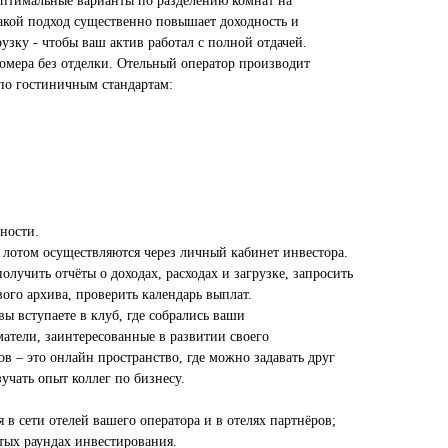
оптимальные варианты по разделению комнат на
кой подход существенно повышает доходность и
узку - чтобы ваш актив работал с полной отдачей.
омера без отделки. Отельный оператор производит
по гостиничным стандартам:
ности.
лотом осуществляются через личный кабинет инвестора.
олучить отчёты о доходах, расходах и загрузке, запросить
ого архива, проверить календарь выплат.
ы вступаете в клуб, где собрались ваши
тели, заинтересованные в развитии своего
ов – это онлайн пространство, где можно задавать друг
зучать опыт коллег по бизнесу.
в сети отелей вашего оператора и в отелях партнёров;
тых раундах инвестирования.