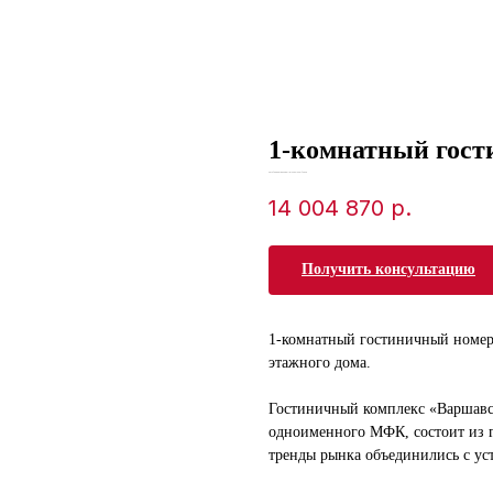
1-комнатный гост
SKU:
cfeabeb7-da34-ed11-8120-00155d1f3d3d
14 004 870
р.
Получить консультацию
1-комнатный гостиничный номер 
этажного дома.
Гостиничный комплекс «Варшавс
одноименного МФК, состоит из г
тренды рынка объединились с у