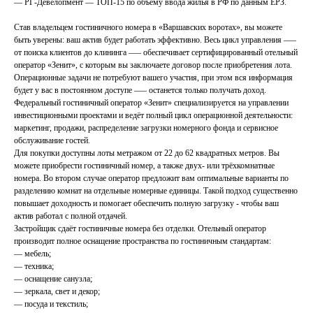
— РГ-Девелопмент — ТОП-15 по объему ввода жилья в РФ по данным ЕРЗ.
Став владельцем гостиничного номера в «Варшавских воротах», вы можете
быть уверены: ваш актив будет работать эффективно. Весь цикл управления —–
от поиска клиентов до клининга —– обеспечивает сертифицированный отельный
оператор «Зенит», с которым вы заключаете договор после приобретения лота.
Операционные задачи не потребуют вашего участия, при этом вся информация
будет у вас в постоянном доступе —– останется только получать доход.
Федеральный гостиничный оператор «Зенит» специализируется на управлении
инвестиционными проектами и ведёт полный цикл операционной деятельности:
маркетинг, продажи, распределение загрузки номерного фонда и сервисное
обслуживание гостей.
Для покупки доступны лоты метражом от 22 до 62 квадратных метров. Вы
можете приобрести гостиничный номер, а также двух- или трёхкомнатные
номера. Во втором случае оператор предложит вам оптимальные варианты по
разделению комнат на отдельные номерные единицы. Такой подход существенно
повышает доходность и помогает обеспечить полную загрузку - чтобы ваш
актив работал с полной отдачей.
Застройщик сдаёт гостиничные номера без отделки. Отельный оператор
производит полное оснащение пространства по гостиничным стандартам:
— мебель;
— техника;
— оснащение санузла;
— зеркала, свет и декор;
— посуда и текстиль;