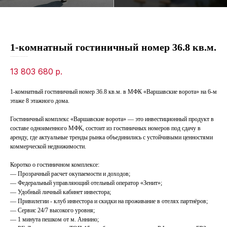
1-комнатный гостиничный номер 36.8 кв.м.
SKU:
33ebbeb7-da34-ed11-8120-00155d1f3d3d
13 803 680
р.
1-комнатный гостиничный номер 36.8 кв.м. в МФК «Варшавские ворота» на 6-м
этаже 8 этажного дома.
Гостиничный комплекс «Варшавские ворота» — это инвестиционный продукт в
составе одноименного МФК, состоит из гостиничных номеров под сдачу в
аренду, где актуальные тренды рынка объединились с устойчивыми ценностями
коммерческой недвижимости.
Коротко о гостиничном комплексе:
— Прозрачный расчет окупаемости и доходов;
— Федеральный управляющий отельный оператор «Зенит»;
— Удобный личный кабинет инвестора;
— Привилегии - клуб инвестора и скидки на проживание в отелях партнёров;
— Сервис 24/7 высокого уровня;
— 1 минута пешком от м. Аннино;