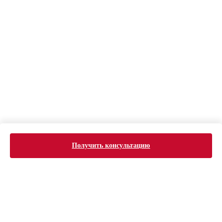
Получить консультацию
ERROR:Not found category