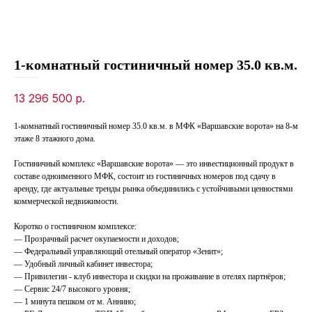
1-комнатный гостиничный номер 35.0 кв.м.
SKU:
53ecbeb7-da34-ed11-8120-00155d1f3d3d
13 296 500
р.
1-комнатный гостиничный номер 35.0 кв.м. в МФК «Варшавские ворота» на 8-м
этаже 8 этажного дома.
Гостиничный комплекс «Варшавские ворота» — это инвестиционный продукт в
составе одноименного МФК, состоит из гостиничных номеров под сдачу в
аренду, где актуальные тренды рынка объединились с устойчивыми ценностями
коммерческой недвижимости.
Коротко о гостиничном комплексе:
— Прозрачный расчет окупаемости и доходов;
— Федеральный управляющий отельный оператор «Зенит»;
— Удобный личный кабинет инвестора;
— Привилегии - клуб инвестора и скидки на проживание в отелях партнёров;
— Сервис 24/7 высокого уровня;
— 1 минута пешком от м. Аннино;