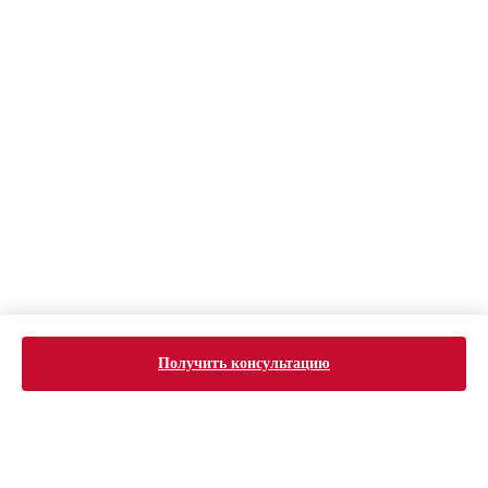
Получить консультацию
ERROR:Not found category