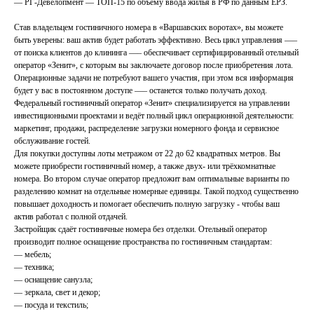
— РГ-Девелопмент — ТОП-15 по объему ввода жилья в РФ по данным ЕРЗ.
Став владельцем гостиничного номера в «Варшавских воротах», вы можете
быть уверены: ваш актив будет работать эффективно. Весь цикл управления —–
от поиска клиентов до клининга —– обеспечивает сертифицированный отельный
оператор «Зенит», с которым вы заключаете договор после приобретения лота.
Операционные задачи не потребуют вашего участия, при этом вся информация
будет у вас в постоянном доступе —– останется только получать доход.
Федеральный гостиничный оператор «Зенит» специализируется на управлении
инвестиционными проектами и ведёт полный цикл операционной деятельности:
маркетинг, продажи, распределение загрузки номерного фонда и сервисное
обслуживание гостей.
Для покупки доступны лоты метражом от 22 до 62 квадратных метров. Вы
можете приобрести гостиничный номер, а также двух- или трёхкомнатные
номера. Во втором случае оператор предложит вам оптимальные варианты по
разделению комнат на отдельные номерные единицы. Такой подход существенно
повышает доходность и помогает обеспечить полную загрузку - чтобы ваш
актив работал с полной отдачей.
Застройщик сдаёт гостиничные номера без отделки. Отельный оператор
производит полное оснащение пространства по гостиничным стандартам:
— мебель;
— техника;
— оснащение санузла;
— зеркала, свет и декор;
— посуда и текстиль;