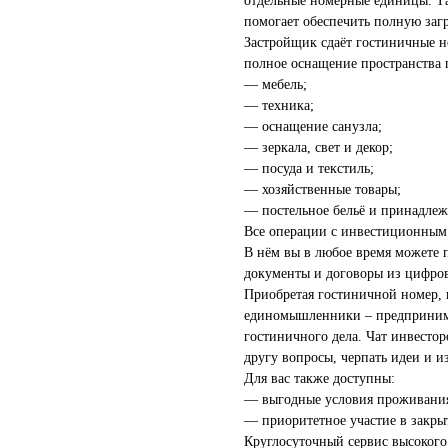
отдельные номерные единицы. Та
помогает обеспечить полную загр
Застройщик сдаёт гостиничные н
полное оснащение пространства 
— мебель;
— техника;
— оснащение санузла;
— зеркала, свет и декор;
— посуда и текстиль;
— хозяйственные товары;
— постельное бельё и принадлеж
Все операции с инвестиционным 
В нём вы в любое время можете п
документы и договоры из цифров
Приобретая гостиничной номер, в
единомышленники – предпринима
гостиничного дела. Чат инвестор
другу вопросы, черпать идеи и и
Для вас также доступны:
— выгодные условия проживания 
— приоритетное участие в закры
Круглосуточный сервис высокого