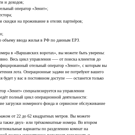
и и доходов;
льный оператор «Зенит»;
стора;
и скидки на проживание в отелях партнёров;
о;
объему ввода жилья в РФ по данным ЕРЗ.
омера в «Варшавских воротах», вы можете быть уверены:
ивно. Весь цикл управления —– от поиска клиентов до
ифицированный отельный оператор «Зенит», с которым вы
ретения лота. Операционные задачи не потребуют вашего
я будет у вас в постоянном доступе —– останется только
тор «Зенит» специализируется на управлении
едёт полный цикл операционной деятельности:
ние загрузки номерного фонда и сервисное обслуживание
ажом от 22 до 62 квадратных метров. Вы можете
а также двух- или трёхкомнатные номера. Во втором
оптимальные варианты по разделению комнат на