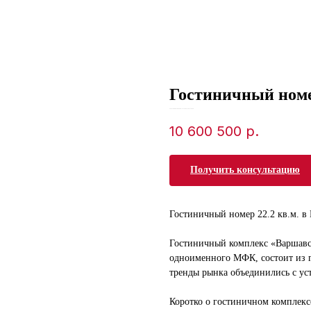
Гостиничный номер
SKU:
61ebbeb7-da34-ed11-8120-00155d1f3d3d
10 600 500
р.
Получить консультацию
Гостиничный номер 22.2 кв.м. в
Гостиничный комплекс «Варшавс
одноименного МФК, состоит из г
тренды рынка объединились с у
Коротко о гостиничном комплекс