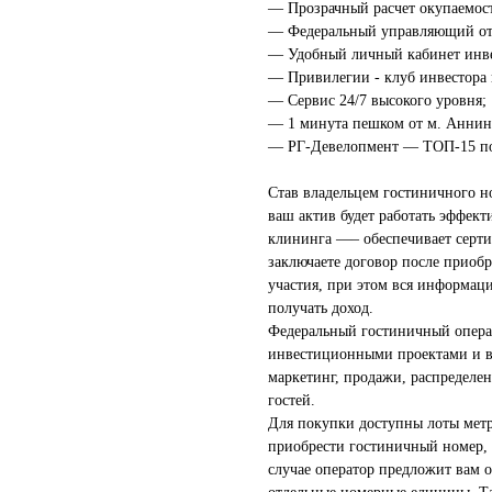
— Прозрачный расчет окупаемост
— Федеральный управляющий оте
— Удобный личный кабинет инве
— Привилегии - клуб инвестора 
— Сервис 24/7 высокого уровня;
— 1 минута пешком от м. Аннин
— РГ-Девелопмент — ТОП-15 по 
Став владельцем гостиничного н
ваш актив будет работать эффект
клининга —– обеспечивает серт
заключаете договор после приоб
участия, при этом вся информаци
получать доход.
Федеральный гостиничный опера
инвестиционными проектами и в
маркетинг, продажи, распределе
гостей.
Для покупки доступны лоты метр
приобрести гостиничный номер, 
случае оператор предложит вам 