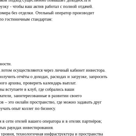
кой подход существенно повышает доходность и
узку - чтобы ваш актив работал с полной отдачей.
омера без отделки. Отельный оператор производит
по гостиничным стандартам:
ности.
лотом осуществляются через личный кабинет инвестора.
олучить отчёты о доходах, расходах и загрузке, запросить
ого архива, проверить календарь выплат.
ы вступаете в клуб, где собрались ваши
тели, заинтересованные в развитии своего
ов – это онлайн пространство, где можно задавать друг
зучать опыт коллег по бизнесу.
в сети отелей вашего оператора и в отелях партнёров;
тых раундах инвестирования.
 уровня, технологичная инфраструктура и пространства