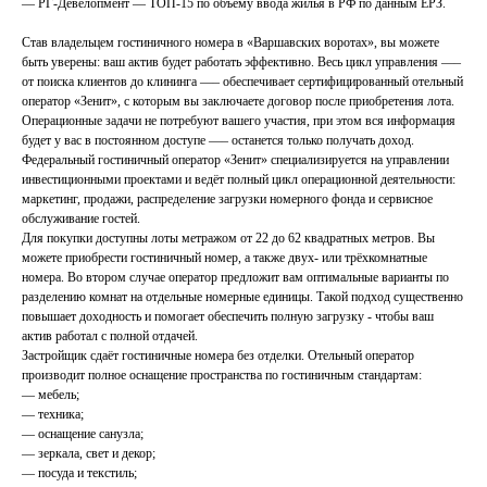
— РГ-Девелопмент — ТОП-15 по объему ввода жилья в РФ по данным ЕРЗ.
Став владельцем гостиничного номера в «Варшавских воротах», вы можете
быть уверены: ваш актив будет работать эффективно. Весь цикл управления —–
от поиска клиентов до клининга —– обеспечивает сертифицированный отельный
оператор «Зенит», с которым вы заключаете договор после приобретения лота.
Операционные задачи не потребуют вашего участия, при этом вся информация
будет у вас в постоянном доступе —– останется только получать доход.
Федеральный гостиничный оператор «Зенит» специализируется на управлении
инвестиционными проектами и ведёт полный цикл операционной деятельности:
маркетинг, продажи, распределение загрузки номерного фонда и сервисное
обслуживание гостей.
Для покупки доступны лоты метражом от 22 до 62 квадратных метров. Вы
можете приобрести гостиничный номер, а также двух- или трёхкомнатные
номера. Во втором случае оператор предложит вам оптимальные варианты по
разделению комнат на отдельные номерные единицы. Такой подход существенно
повышает доходность и помогает обеспечить полную загрузку - чтобы ваш
актив работал с полной отдачей.
Застройщик сдаёт гостиничные номера без отделки. Отельный оператор
производит полное оснащение пространства по гостиничным стандартам:
— мебель;
— техника;
— оснащение санузла;
— зеркала, свет и декор;
— посуда и текстиль;