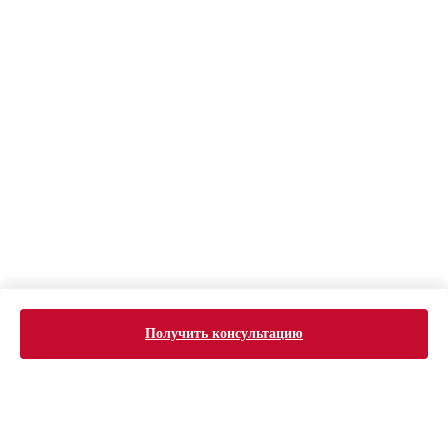
Получить консультацию
ERROR:Not found category