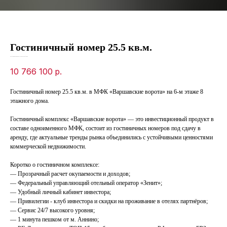
Гостиничный номер 25.5 кв.м.
SKU:
f7ebbeb7-da34-ed11-8120-00155d1f3d3d
10 766 100
р.
Гостиничный номер 25.5 кв.м. в МФК «Варшавские ворота» на 6-м этаже 8
этажного дома.
Гостиничный комплекс «Варшавские ворота» — это инвестиционный продукт в
составе одноименного МФК, состоит из гостиничных номеров под сдачу в
аренду, где актуальные тренды рынка объединились с устойчивыми ценностями
коммерческой недвижимости.
Коротко о гостиничном комплексе:
— Прозрачный расчет окупаемости и доходов;
— Федеральный управляющий отельный оператор «Зенит»;
— Удобный личный кабинет инвестора;
— Привилегии - клуб инвестора и скидки на проживание в отелях партнёров;
— Сервис 24/7 высокого уровня;
— 1 минута пешком от м. Аннино;