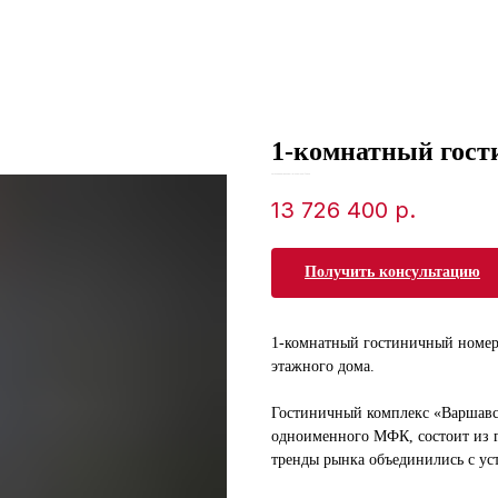
1-комнатный гост
SKU:
03ebbeb7-da34-ed11-8120-00155d1f3d3d
13 726 400
р.
Получить консультацию
1-комнатный гостиничный номер 
этажного дома.
Гостиничный комплекс «Варшавс
одноименного МФК, состоит из г
тренды рынка объединились с у