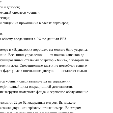
е:
и и доходов;
льный оператор «Зенит»;
стора;
и скидки на проживание в отелях партнёров;
о;
объему ввода жилья в РФ по данным ЕРЗ.
омера в «Варшавских воротах», вы можете быть уверены:
ивно. Весь цикл управления —– от поиска клиентов до
ифицированный отельный оператор «Зенит», с которым вы
ретения лота. Операционные задачи не потребуют вашего
я будет у вас в постоянном доступе —– останется только
тор «Зенит» специализируется на управлении
едёт полный цикл операционной деятельности:
ние загрузки номерного фонда и сервисное обслуживание
ажом от 22 до 62 квадратных метров. Вы можете
а также двух- или трёхкомнатные номера. Во втором