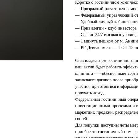
Коротко о гостиничном комплекс
— Прозрачный расчет окупаемост
— Федеральный управляющий оте
— Удобный личный кабинет инве
— Привилегии - клуб инвестора 
— Сервис 24/7 высокого уровня;
— 1 минута пешком от м. Аннин
— РГ-Девелопмент — ТОП-15 по 
Став владельцем гостиничного н
ваш актив будет работать эффект
клининга —– обеспечивает серт
заключаете договор после приоб
участия, при этом вся информаци
получать доход.
Федеральный гостиничный опера
инвестиционными проектами и в
маркетинг, продажи, распределе
гостей.
Для покупки доступны лоты метр
приобрести гостиничный номер, 