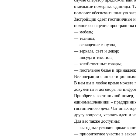
случае оператор предложит вам 
отдельные номерные единицы. Та
помогает обеспечить полную загр
Застройщик сдаёт гостиничные н
полное оснащение пространства 
— мебель;
— техника;
— оснащение санузла;
— зеркала, свет и декор;
— посуда и текстиль;
— хозяйственные товары;
— постельное бельё и принадлеж
Все операции с инвестиционным 
В нём вы в любое время можете п
документы и договоры из цифров
Приобретая гостиничной номер, в
единомышленники – предпринима
гостиничного дела. Чат инвестор
другу вопросы, черпать идеи и и
Для вас также доступны:
— выгодные условия проживания 
— приоритетное участие в закры