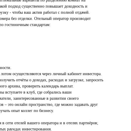
оптимальные варианты по разделению комнат на
кой подход существенно повышает доходность и
узку - чтобы ваш актив работал с полной отдачей.
омера без отделки. Отельный оператор производит
по гостиничным стандартам:
ности.
лотом осуществляются через личный кабинет инвестора.
олучить отчёты о доходах, расходах и загрузке, запросить
ого архива, проверить календарь выплат.
ы вступаете в клуб, где собрались ваши
тели, заинтересованные в развитии своего
ов – это онлайн пространство, где можно задавать друг
зучать опыт коллег по бизнесу.
в сети отелей вашего оператора и в отелях партнёров;
тых раундах инвестирования.