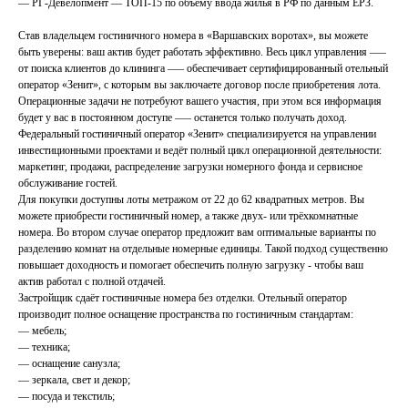
— РГ-Девелопмент — ТОП-15 по объему ввода жилья в РФ по данным ЕРЗ.
Став владельцем гостиничного номера в «Варшавских воротах», вы можете
быть уверены: ваш актив будет работать эффективно. Весь цикл управления —–
от поиска клиентов до клининга —– обеспечивает сертифицированный отельный
оператор «Зенит», с которым вы заключаете договор после приобретения лота.
Операционные задачи не потребуют вашего участия, при этом вся информация
будет у вас в постоянном доступе —– останется только получать доход.
Федеральный гостиничный оператор «Зенит» специализируется на управлении
инвестиционными проектами и ведёт полный цикл операционной деятельности:
маркетинг, продажи, распределение загрузки номерного фонда и сервисное
обслуживание гостей.
Для покупки доступны лоты метражом от 22 до 62 квадратных метров. Вы
можете приобрести гостиничный номер, а также двух- или трёхкомнатные
номера. Во втором случае оператор предложит вам оптимальные варианты по
разделению комнат на отдельные номерные единицы. Такой подход существенно
повышает доходность и помогает обеспечить полную загрузку - чтобы ваш
актив работал с полной отдачей.
Застройщик сдаёт гостиничные номера без отделки. Отельный оператор
производит полное оснащение пространства по гостиничным стандартам:
— мебель;
— техника;
— оснащение санузла;
— зеркала, свет и декор;
— посуда и текстиль;