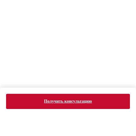
Получить консультацию
ERROR:Not found category