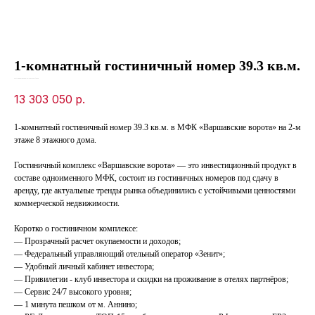
1-комнатный гостиничный номер 39.3 кв.м.
SKU:
71ebbeb7-da34-ed11-8120-00155d1f3d3d
13 303 050
р.
1-комнатный гостиничный номер 39.3 кв.м. в МФК «Варшавские ворота» на 2-м
этаже 8 этажного дома.
Гостиничный комплекс «Варшавские ворота» — это инвестиционный продукт в
составе одноименного МФК, состоит из гостиничных номеров под сдачу в
аренду, где актуальные тренды рынка объединились с устойчивыми ценностями
коммерческой недвижимости.
Коротко о гостиничном комплексе:
— Прозрачный расчет окупаемости и доходов;
— Федеральный управляющий отельный оператор «Зенит»;
— Удобный личный кабинет инвестора;
— Привилегии - клуб инвестора и скидки на проживание в отелях партнёров;
— Сервис 24/7 высокого уровня;
— 1 минута пешком от м. Аннино;