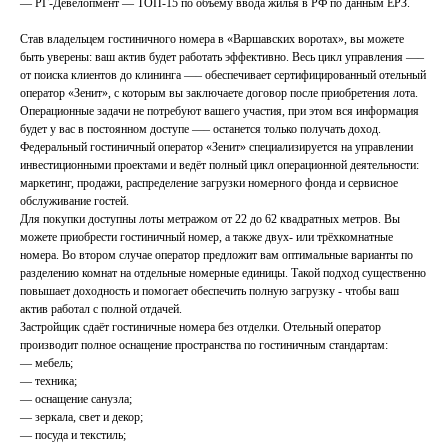
— РГ-Девелопмент — ТОП-15 по объему ввода жилья в РФ по данным ЕРЗ.
Став владельцем гостиничного номера в «Варшавских воротах», вы можете
быть уверены: ваш актив будет работать эффективно. Весь цикл управления —–
от поиска клиентов до клининга —– обеспечивает сертифицированный отельный
оператор «Зенит», с которым вы заключаете договор после приобретения лота.
Операционные задачи не потребуют вашего участия, при этом вся информация
будет у вас в постоянном доступе —– останется только получать доход.
Федеральный гостиничный оператор «Зенит» специализируется на управлении
инвестиционными проектами и ведёт полный цикл операционной деятельности:
маркетинг, продажи, распределение загрузки номерного фонда и сервисное
обслуживание гостей.
Для покупки доступны лоты метражом от 22 до 62 квадратных метров. Вы
можете приобрести гостиничный номер, а также двух- или трёхкомнатные
номера. Во втором случае оператор предложит вам оптимальные варианты по
разделению комнат на отдельные номерные единицы. Такой подход существенно
повышает доходность и помогает обеспечить полную загрузку - чтобы ваш
актив работал с полной отдачей.
Застройщик сдаёт гостиничные номера без отделки. Отельный оператор
производит полное оснащение пространства по гостиничным стандартам:
— мебель;
— техника;
— оснащение санузла;
— зеркала, свет и декор;
— посуда и текстиль;