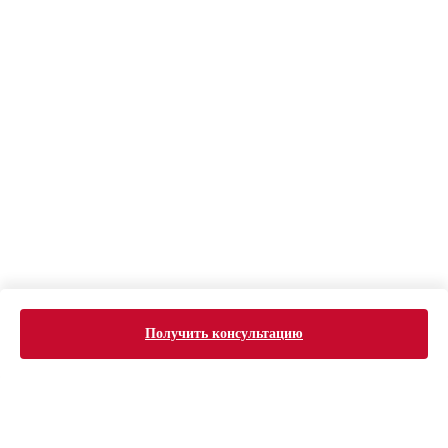
Получить консультацию
ERROR:Not found category