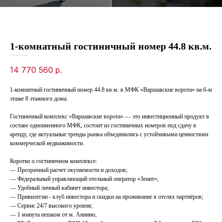
1-комнатный гостиничный номер 44.8 кв.м.
SKU:
f3ebbeb7-da34-ed11-8120-00155d1f3d3d
14 770 560
р.
1-комнатный гостиничный номер 44.8 кв.м. в МФК «Варшавские ворота» на 6-м
этаже 8 этажного дома.
Гостиничный комплекс «Варшавские ворота» — это инвестиционный продукт в
составе одноименного МФК, состоит из гостиничных номеров под сдачу в
аренду, где актуальные тренды рынка объединились с устойчивыми ценностями
коммерческой недвижимости.
Коротко о гостиничном комплексе:
— Прозрачный расчет окупаемости и доходов;
— Федеральный управляющий отельный оператор «Зенит»;
— Удобный личный кабинет инвестора;
— Привилегии - клуб инвестора и скидки на проживание в отелях партнёров;
— Сервис 24/7 высокого уровня;
— 1 минута пешком от м. Аннино;