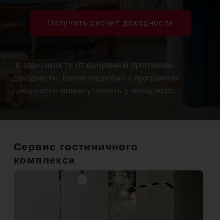
Гостиничный комплекс "Варшавские ворота"
находится в пределах МКАД, в зелёном
районе с готовой инфраструктурой.
Рядом — Битцевский лес, Аннинский
и Бутовский парки, зоны для спорта и отдыха.
Максимальная транспортная доступность:
1 минута пешком до м. Аннино
4 минуты на авто до МЦД
Прямая ветка метро до центра без
пересадок
Выезд на Южную хорду — быстрый
доступ в аэропорт, до М-12 и трассы
в Нижний Новгород