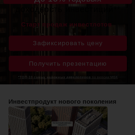
Получить презентацию
*ТОП-10 самых надежных девелоперов
по версии МБК
**в зависимости от выбранной программы доходности. Более
подробно о программах доходности можно уточнить у менеджера.
Инвестпродукт нового поколения
+7 (495) 104 4
«Варшавские ворота» — это первый в Москве
гостиничный комплекс, который сочетает
расширенную инфраструктуру и экосистему
для жизни и работы. Проект объединяет