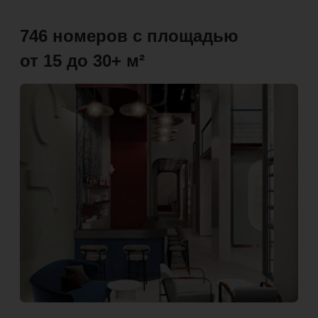
Концепция соседства по интересам,
а не по необходимости
Мы создаём среду, где резиденты
объединены ценностями развития,
образования, цифровых технологий
и активного образа жизни.
Презентация для инвестора
Запись на экскурсию
Преимущества для инвестора
2 ПРОГРАММЫ ДОХОДНОСТИ*
Выбор стратегии инвестирования