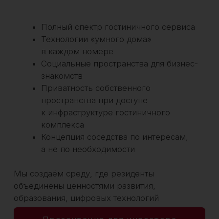
Партнёр (Котёл)
01
Принцип
Участие в общем пуле доходов
пропорционально доле инвестиций
Доходность
До 15% годовых
Гарантия
02
Принцип
Ежемесячная
гарантированная выплата
Доходность
До 8% годовых
Получить расчет доходности
*в зависимости от выбранной программы
доходности. Более подробно о программах