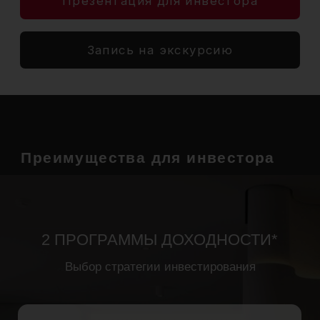
доходности можно уточнить у менеджера.
Сервис гостиничного
комплекса
Ресепшн 24/7:
Всегда на связи,
круглосуточно.
Клининг:
Чистота — наш стандарт.
Прачечная / Химчистка:
Свежая
одежда без усилий.