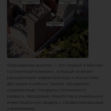
современные стандарты гостиничного
сервиса, передовые технологии и уникальную
инвестиционную модель с профессиональным
управлением.
Это не просто гостиничный комплекс,
а управляемый инвестлот нового поколения,
в котором каждая часть инфраструктуры
и сервис построены с учётом максимальной
отдачи и эффективности. Проект предлагает
решения для управления и монетизации,
объединяя инвестиционные возможности с
качественной инфраструктурой.
Получить расчет доходности
Формат и философия
746 номеров с площадью
от
15
до
30+
м²