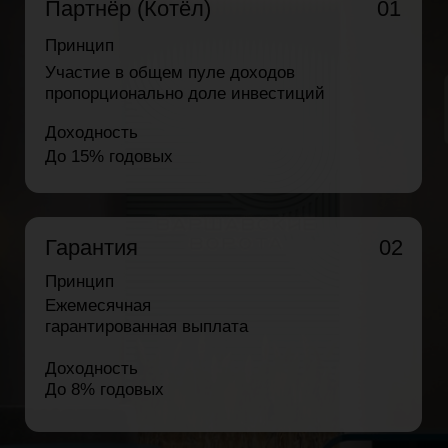
Регистрация:
Для иностранцев
и россиян.
Безопасность:
Многоуровневый
контроль доступа.
А также вентилируемые фасады, большие
окна с видами на Битцевский лес и ночную
Москву. С первых шагов встречают
стильные лобби.
Интерьеры продуманы до мелочей —
с декоративной штукатуркой, металлом,
керамогранитом и мягким освещением.
Всё — для ощущения уюта,
индивидуальности и современного ритма.
Локация для жизни и движения